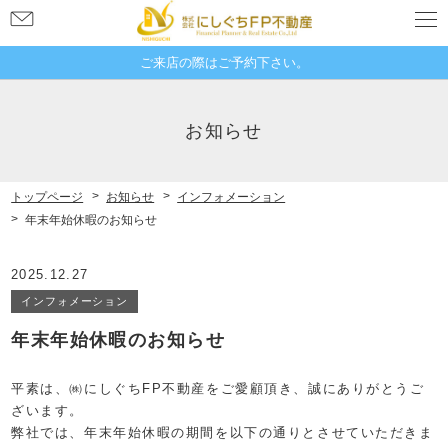
お
問
い
ご来店の際はご予約下さい。
合
奈良県奈良市大宮町１丁目４−２１
わ
新大宮グランドハイツ 507
お知らせ
せ
トップページ
お知らせ
インフォメーション
年末年始休暇のお知らせ
2025.12.27
インフォメーション
年末年始休暇のお知らせ
平素は、㈱にしぐちFP不動産をご愛顧頂き、誠にありがとうご
ざいます。
弊社では、年末年始休暇の期間を以下の通りとさせていただきま