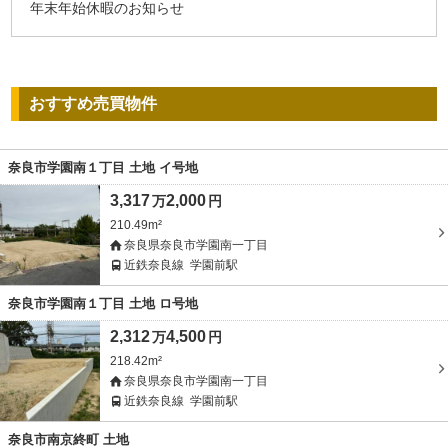
年末年始休暇のお知らせ
おすすめ売買物件
奈良市学園南１丁目 土地 イ号地
3,317
2,000
万
円
210.49m²
奈良県奈良市学園南一丁目
近鉄奈良線
学園前駅
奈良市学園南１丁目 土地 ロ号地
2,312
4,500
万
円
218.42m²
奈良県奈良市学園南一丁目
近鉄奈良線
学園前駅
奈良市南京終町 土地