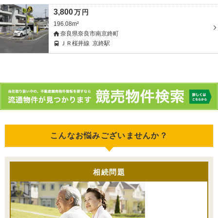
3,800
万
円
196.08m²
奈良県奈良市南京終町
ＪＲ桜井線
京終駅
こんなお悩みございませんか？
相続問題