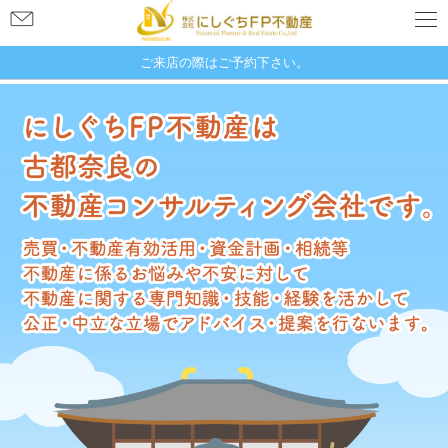
お
問
い
ご来店の際はご予約下さい。
合
奈良県奈良市大宮町１丁目４−２１
わ
新大宮グランドハイツ 507
せ