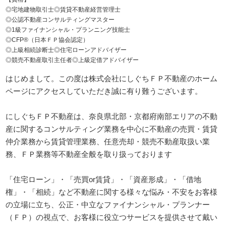
◎宅地建物取引士◎賃貸不動産経営管理士
◎公認不動産コンサルティングマスター
◎1級ファイナンシャル・プランニング技能士
◎CFP®（日本ＦＰ協会認定）
◎上級相続診断士◎住宅ローンアドバイザー
◎競売不動産取引主任者◎上級定借アドバイザー
はじめまして。この度は株式会社にしぐちＦＰ不動産のホーム
ページにアクセスしていただき誠に有り難うございます。
にしぐちＦＰ不動産は、奈良県北部・京都府南部エリアの不動
産に関するコンサルティング業務を中心に不動産の売買・賃貸
仲介業務から賃貸管理業務、任意売却・競売不動産取扱い業
務、ＦＰ業務等不動産全般を取り扱っております
「住宅ローン」・「売買or賃貸」・「資産形成」・「借地
権」・「相続」など不動産に関する様々な悩み・不安をお客様
の立場に立ち、公正・中立なファイナンシャル・プランナー
（ＦＰ）の視点で、お客様に役立つサービスを提供させて戴い