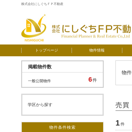
株式会社にしぐちＦＰ不動産
トップページ
物件情報
掲載物件数
物件
6
件
一般公開物件
売買
学区から探す
1
件
物件条件検索