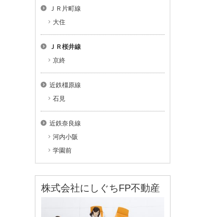
ＪＲ片町線
大住
ＪＲ桜井線
京終
近鉄橿原線
石見
近鉄奈良線
河内小阪
学園前
株式会社にしぐちFP不動産