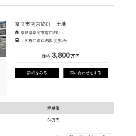
奈良市南京終町 土地
奈良県奈良市南京終町
ＪＲ桜井線京終駅
徒歩3分
3,800
価格
万
円
詳細をみる
問い合わせをする
坪単価
64万円